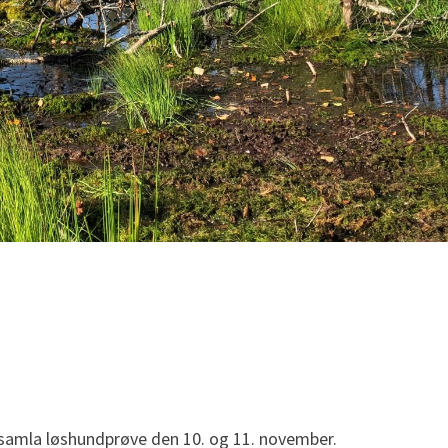
 samla løshundprøve den 10. og 11. november.