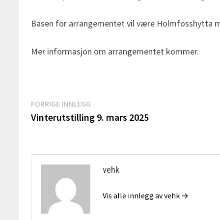
Basen for arrangementet vil være Holmfosshytta m
Mer informasjon om arrangementet kommer.
Innleggsnavigasjon
Forrige
FORRIGE INNLEGG
innlegg:
Vinterutstilling 9. mars 2025
vehk
Vis alle innlegg av vehk →