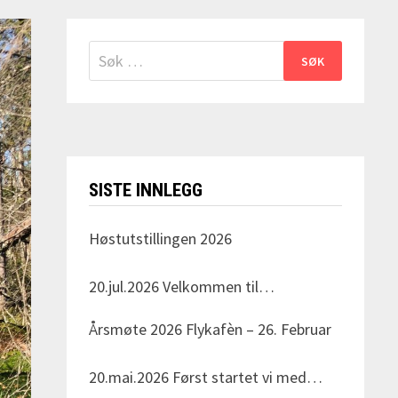
Søk
etter:
SISTE INNLEGG
Høstutstillingen 2026
20.jul.2026
Velkommen til
Gyldenspissen skytebane i Svarstad
Årsmøte 2026 Flykafèn – 26. Februar
den Søndag 23.august! Arrangeret av
Vestfold Elghundklubb Dommer for
20.mai.2026
Først startet vi med
dagen er Nils Erik Haagenrud