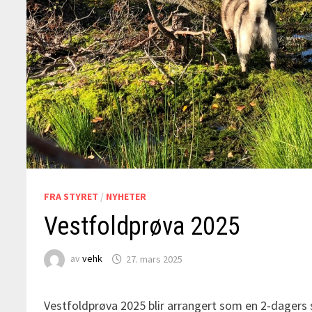
FRA STYRET
/
NYHETER
Vestfoldprøva 2025
av
vehk
27. mars 2025
Vestfoldprøva 2025 blir arrangert som en 2-dagers