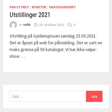
FRA STYRET
/
NYHETER
/
UKATEGORISERT
Utstillinger 2021
av
vehk
29. oktober 2020
0
Utstilling på Gyldenspissen søndag 23.05.2021.
Det er åpnet på web for påmelding. Det er satt en
maks grense på 50 katalognr. Vi har ikke valpe-
show …
Søk
etter: