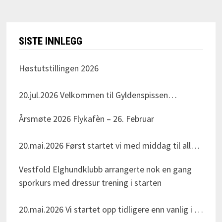
SISTE INNLEGG
Høstutstillingen 2026
20.jul.2026
Velkommen til Gyldenspissen
skytebane i Svarstad den Søndag 23.august!
Årsmøte 2026 Flykafèn – 26. Februar
Arrangeret av Vestfold Elghundklubb Dommer for
dagen er Nils Erik Haagenrud Adresse:
20.mai.2026
Først startet vi med middag til alle
Krokenveien 1, 3275 Svarstad Alle elghundraser
medlemmene. Så åpnet leder årsmøte og sakene
velkommen, det blir også valpeshow. Påmelding
Vestfold Elghundklubb arrangerte nok en gang
ble gått gjennomi tur og orden.
via NKK sine sider. Vi tar forbehold om
sporkurs med dressur trening i starten
Klubbkontingenten ble uendret på 350 kr.
dommerendringer. Kontaktperson for utstilling,
Regnskapet viste et underskudd på 23.041kr. RS
Per Åge Nilsen. Send PM eller se VEHK sine
20.mai.2026
Vi startet opp tidligere enn vanlig i år
sakene som var oppe var ikke av det vanskelige
hjemmesider for kontaktinformasjon.