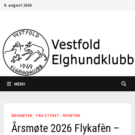
Gå
8. august 2026
til
innhold
MENY
ÅRSMØTER
/
FRA STYRET
/
NYHETER
Årsmøte 2026 Flykafèn –