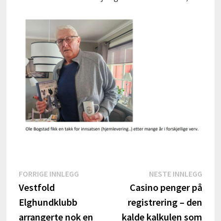
Innleggsnavigasjon
Forrige
Nest
FORRIGE INNLEGG
NESTE INNLEGG
innlegg:
innle
Vestfold
Casino penger på
Elghundklubb
registrering – den
arrangerte nok en
kalde kalkulen som