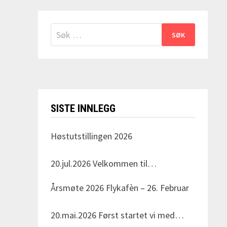
Søk
etter:
SISTE INNLEGG
Høstutstillingen 2026
20.jul.2026
Velkommen til
Gyldenspissen skytebane i Svarstad
Årsmøte 2026 Flykafèn – 26. Februar
den Søndag 23.august! Arrangeret av
Vestfold Elghundklubb Dommer for
20.mai.2026
Først startet vi med
dagen er Nils Erik Haagenrud