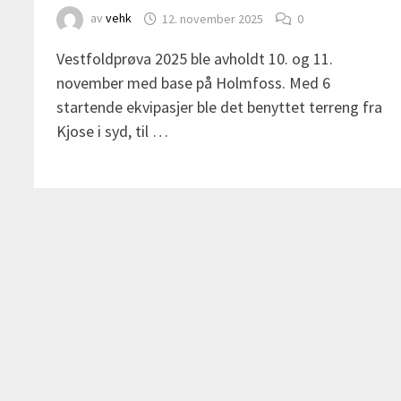
av
vehk
12. november 2025
0
Vestfoldprøva 2025 ble avholdt 10. og 11.
november med base på Holmfoss. Med 6
startende ekvipasjer ble det benyttet terreng fra
Kjose i syd, til …