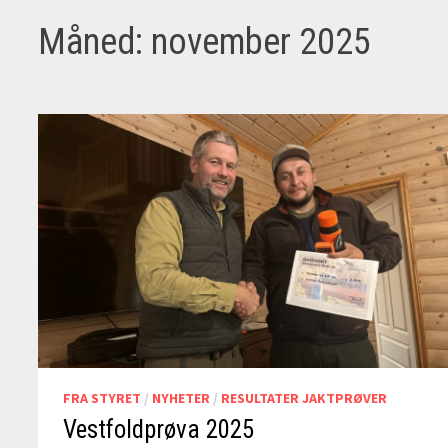
Måned:
november 2025
FRA STYRET
/
NYHETER
/
RESULTATER JAKTPRØVER
Vestfoldprøva 2025