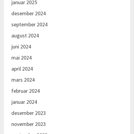
januar 2025
stilte opp og hjalp til, Per Brun Offerdahl, Jarle
desember 2024
Olsen, Gaute Vraalstad og Helge Nordby. Vi må
også få takke grunneiere som stilte terreng til
september 2024
rådighet.
august 2024
juni 2024
mai 2024
april 2024
mars 2024
februar 2024
januar 2024
desember 2023
november 2023