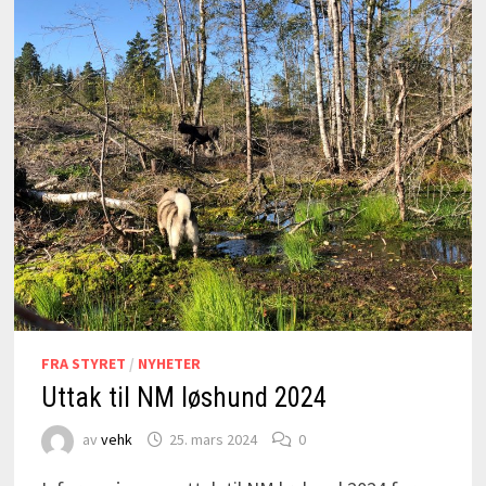
FRA STYRET
/
NYHETER
Uttak til NM løshund 2024
av
vehk
25. mars 2024
0