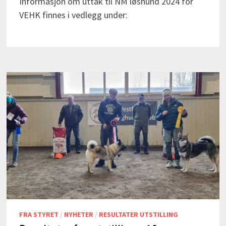
Informasjon om uttak til NM løshund 2024 for
VEHK finnes i vedlegg under:
FRA STYRET
/
NYHETER
/
RESULTATER UTSTILLING