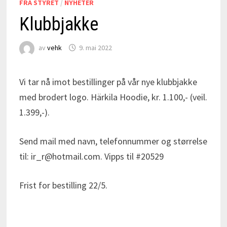
FRA STYRET
/
NYHETER
Klubbjakke
av
vehk
9. mai 2022
Vi tar nå imot bestillinger på vår nye klubbjakke
med brodert logo. Härkila Hoodie, kr. 1.100,- (veil.
1.399,-).
Send mail med navn, telefonnummer og størrelse
til: ir_r@hotmail.com. Vipps til #20529
Frist for bestilling 22/5.