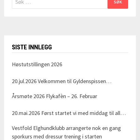
etter:
SISTE INNLEGG
Høstutstillingen 2026
20.jul.2026
Velkommen til Gyldenspissen
skytebane i Svarstad den Søndag 23.august!
Årsmøte 2026 Flykafèn – 26. Februar
Arrangeret av Vestfold Elghundklubb Dommer for
dagen er Nils Erik Haagenrud Adresse:
20.mai.2026
Først startet vi med middag til alle
Krokenveien 1, 3275 Svarstad Alle elghundraser
medlemmene. Så åpnet leder årsmøte og sakene
velkommen, det blir også valpeshow. Påmelding
Vestfold Elghundklubb arrangerte nok en gang
ble gått gjennomi tur og orden.
via NKK sine sider. Vi tar forbehold om
sporkurs med dressur trening i starten
Klubbkontingenten ble uendret på 350 kr.