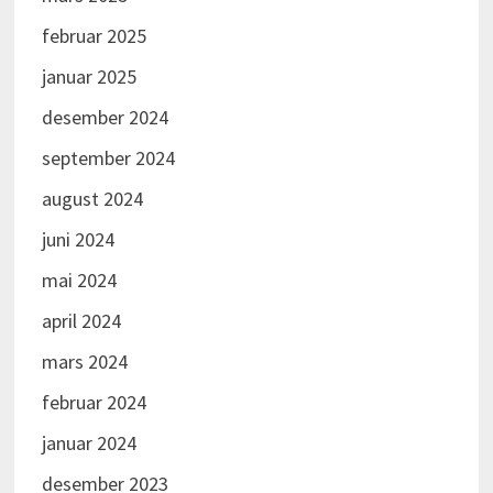
Olsen, Gaute Vraalstad og Helge Nordby. Vi må
februar 2025
også få takke grunneiere som stilte terreng til
rådighet.
januar 2025
desember 2024
september 2024
august 2024
juni 2024
mai 2024
april 2024
mars 2024
februar 2024
januar 2024
desember 2023