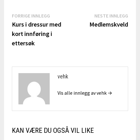
Innleggsnavigasjon
Forrige
Nest
FORRIGE INNLEGG
NESTE INNLEGG
innlegg:
innle
Kurs i dressur med
Medlemskveld
kort innføring i
ettersøk
vehk
Vis alle innlegg av vehk →
KAN VÆRE DU OGSÅ VIL LIKE